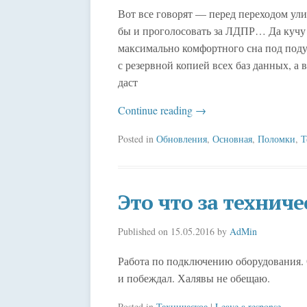
Вот все говорят — перед переходом ули
бы и проголосовать за ЛДПР… Да кучу 
максимально комфортного сна под под
с резервной копией всех баз данных, а в
даст
Continue reading
→
Posted in
Обновления
,
Основная
,
Поломки
,
Т
Это что за техниче
Published on
15.05.2016
by
AdMin
Работа по подключению оборудования. 
и побеждал. Халявы не обещаю.
Posted in
Техническое
|
Leave a response