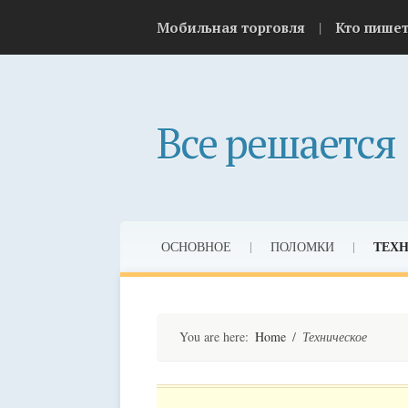
Skip
|
Мобильная торговля
Кто пише
to
content
Все решается
Skip
ТЕХ
ОСНОВНОЕ
|
ПОЛОМКИ
|
to
content
You are here:
Home
/
Техническое